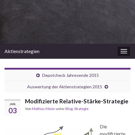
Aktienstrategien
Navi
umsc
Depotcheck Jahresende 2015
Auswertung der Aktienstrategien 2015
Modifizierte Relative-Stärke-Strategie
JAN.
03
Von
Mathias Maier
unter
Blog
,
Strategie
Die
modifizierte