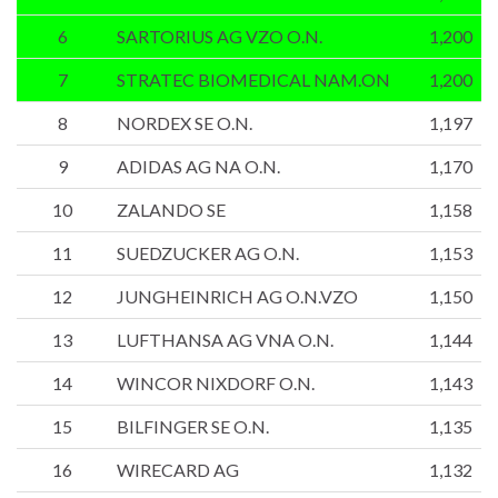
6
SARTORIUS AG VZO O.N.
1,200
7
STRATEC BIOMEDICAL NAM.ON
1,200
8
NORDEX SE O.N.
1,197
9
ADIDAS AG NA O.N.
1,170
10
ZALANDO SE
1,158
11
SUEDZUCKER AG O.N.
1,153
12
JUNGHEINRICH AG O.N.VZO
1,150
13
LUFTHANSA AG VNA O.N.
1,144
14
WINCOR NIXDORF O.N.
1,143
15
BILFINGER SE O.N.
1,135
16
WIRECARD AG
1,132