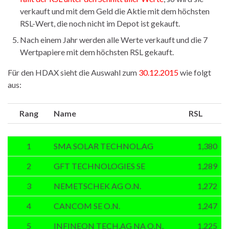
verkauft und mit dem Geld die Aktie mit dem höchsten
RSL-Wert, die noch nicht im Depot ist gekauft.
Nach einem Jahr werden alle Werte verkauft und die 7
Wertpapiere mit dem höchsten RSL gekauft.
Für den HDAX sieht die Auswahl zum
30.12.2015
wie folgt
aus:
Rang
Name
RSL
1
SMA SOLAR TECHNOL.AG
1,380
2
GFT TECHNOLOGIES SE
1,289
3
NEMETSCHEK AG O.N.
1,272
4
CANCOM SE O.N.
1,247
5
INFINEON TECH.AG NA O.N.
1,225