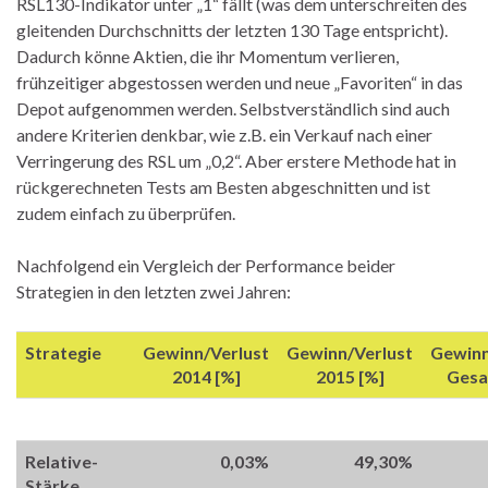
RSL130-Indikator unter „1“ fällt (was dem unterschreiten des
gleitenden Durchschnitts der letzten 130 Tage entspricht).
Dadurch könne Aktien, die ihr Momentum verlieren,
frühzeitiger abgestossen werden und neue „Favoriten“ in das
Depot aufgenommen werden. Selbstverständlich sind auch
andere Kriterien denkbar, wie z.B. ein Verkauf nach einer
Verringerung des RSL um „0,2“. Aber erstere Methode hat in
rückgerechneten Tests am Besten abgeschnitten und ist
zudem einfach zu überprüfen.
Nachfolgend ein Vergleich der Performance beider
Strategien in den letzten zwei Jahren:
Strategie
Gewinn/Verlust
Gewinn/Verlust
Gewinn
2014 [%]
2015 [%]
Gesa
Relative-
0,03%
49,30%
Stärke