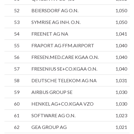
52
BEIERSDORF AG O.N.
1,050
53
SYMRISE AG INH. O.N.
1,050
54
FREENET AG NA
1,041
55
FRAPORT AG FFM.AIRPORT
1,040
56
FRESEN.MED.CARE KGAA O.N.
1,040
57
FRESENIUS SE+CO.KGAA O.N.
1,040
58
DEUTSCHE TELEKOM AG NA
1,031
59
AIRBUS GROUP SE
1,030
60
HENKEL AG+CO.KGAA VZO
1,030
61
SOFTWARE AG O.N.
1,023
62
GEA GROUP AG
1,021