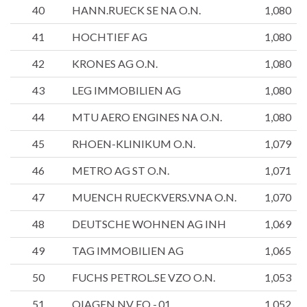
40
HANN.RUECK SE NA O.N.
1,080
41
HOCHTIEF AG
1,080
42
KRONES AG O.N.
1,080
43
LEG IMMOBILIEN AG
1,080
44
MTU AERO ENGINES NA O.N.
1,080
45
RHOEN-KLINIKUM O.N.
1,079
46
METRO AG ST O.N.
1,071
47
MUENCH RUECKVERS.VNA O.N.
1,070
48
DEUTSCHE WOHNEN AG INH
1,069
49
TAG IMMOBILIEN AG
1,065
50
FUCHS PETROL.SE VZO O.N.
1,053
51
QIAGEN NV EO -,01
1,052