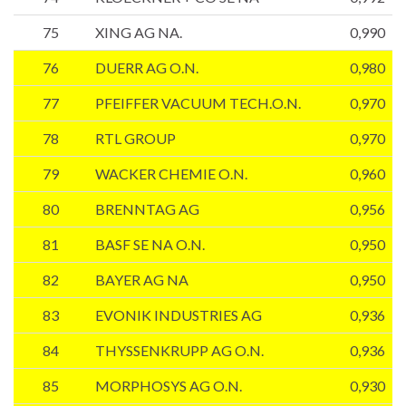
75
XING AG NA.
0,990
76
DUERR AG O.N.
0,980
77
PFEIFFER VACUUM TECH.O.N.
0,970
78
RTL GROUP
0,970
79
WACKER CHEMIE O.N.
0,960
80
BRENNTAG AG
0,956
81
BASF SE NA O.N.
0,950
82
BAYER AG NA
0,950
83
EVONIK INDUSTRIES AG
0,936
84
THYSSENKRUPP AG O.N.
0,936
85
MORPHOSYS AG O.N.
0,930