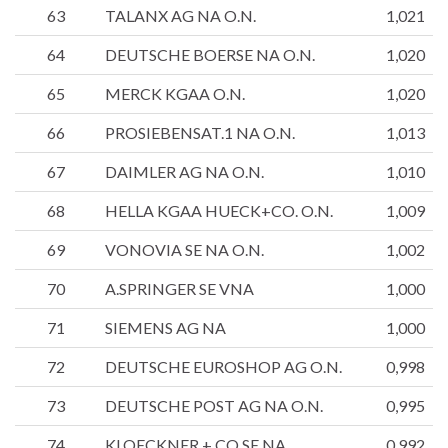
63
TALANX AG NA O.N.
1,021
64
DEUTSCHE BOERSE NA O.N.
1,020
65
MERCK KGAA O.N.
1,020
66
PROSIEBENSAT.1 NA O.N.
1,013
67
DAIMLER AG NA O.N.
1,010
68
HELLA KGAA HUECK+CO. O.N.
1,009
69
VONOVIA SE NA O.N.
1,002
70
A.SPRINGER SE VNA
1,000
71
SIEMENS AG NA
1,000
72
DEUTSCHE EUROSHOP AG O.N.
0,998
73
DEUTSCHE POST AG NA O.N.
0,995
74
KLOECKNER + CO SE NA
0,992