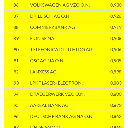
86
VOLKSWAGEN AG VZO O.N.
0,930
87
DRILLISCH AG O.N.
0,926
88
COMMERZBANK AG
0,919
89
E.ON SE NA
0,908
90
TELEFONICA DTLD HLDG AG
0,906
91
QSC AG NA O.N.
0,905
92
LANXESS AG
0,898
93
LPKF LASER+ELECTRON.
0,883
94
DRAEGERWERK VZO O.N.
0,880
95
AAREAL BANK AG
0,873
96
DEUTSCHE BANK AG NA O.N.
0,862
97
LINDE AG O.N.
0,860