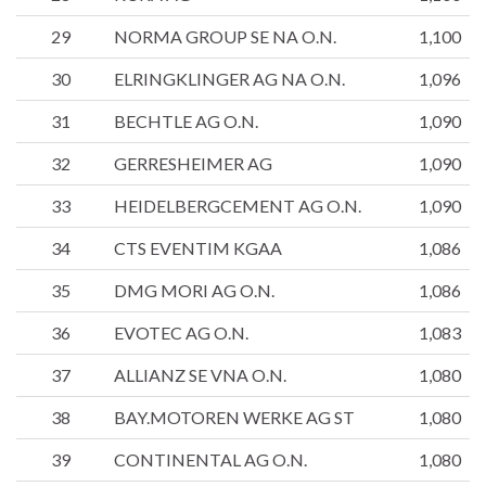
29
NORMA GROUP SE NA O.N.
1,100
30
ELRINGKLINGER AG NA O.N.
1,096
31
BECHTLE AG O.N.
1,090
32
GERRESHEIMER AG
1,090
33
HEIDELBERGCEMENT AG O.N.
1,090
34
CTS EVENTIM KGAA
1,086
35
DMG MORI AG O.N.
1,086
36
EVOTEC AG O.N.
1,083
37
ALLIANZ SE VNA O.N.
1,080
38
BAY.MOTOREN WERKE AG ST
1,080
39
CONTINENTAL AG O.N.
1,080