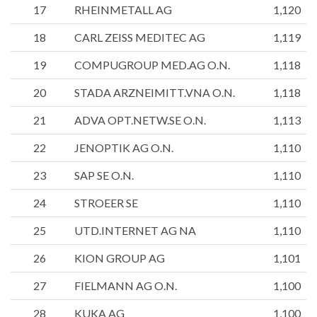
17
RHEINMETALL AG
1,120
18
CARL ZEISS MEDITEC AG
1,119
19
COMPUGROUP MED.AG O.N.
1,118
20
STADA ARZNEIMITT.VNA O.N.
1,118
21
ADVA OPT.NETW.SE O.N.
1,113
22
JENOPTIK AG O.N.
1,110
23
SAP SE O.N.
1,110
24
STROEER SE
1,110
25
UTD.INTERNET AG NA
1,110
26
KION GROUP AG
1,101
27
FIELMANN AG O.N.
1,100
28
KUKA AG
1,100