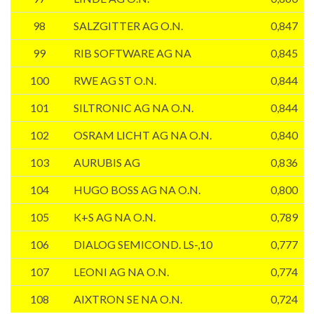
98
SALZGITTER AG O.N.
0,847
99
RIB SOFTWARE AG NA
0,845
100
RWE AG ST O.N.
0,844
101
SILTRONIC AG NA O.N.
0,844
102
OSRAM LICHT AG NA O.N.
0,840
103
AURUBIS AG
0,836
104
HUGO BOSS AG NA O.N.
0,800
105
K+S AG NA O.N.
0,789
106
DIALOG SEMICOND. LS-,10
0,777
107
LEONI AG NA O.N.
0,774
108
AIXTRON SE NA O.N.
0,724