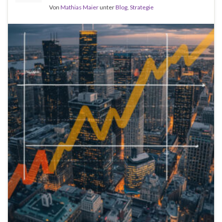
Von
Mathias Maier
unter
Blog
,
Strategie