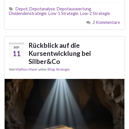
Depot
,
Depotanalyse
,
Depotauswertung
,
Dividendenstrategie
,
Low-1 Strategie
,
Low-2 Strategie
2 Kommentare
Rückblick auf die
SEP.
11
Kursentwicklung bei
Silber&Co
Von
Mathias Maier
unter
Blog
,
Strategie