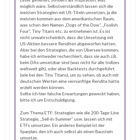
möglich wäre. Selbstverständlich lassen sich die
meisten Strategien mit US-Titeln umsetzen, ja die
meisten kommen aus dem amerikanischen Raum,
was schon den Namen „Dogs of the Dow“, „Foolish
Four“, Tiny Titans etc. zu entnehmen ist. Es ist
nicht unwahrscheinlich, dass die Umsetzung mit
US-Aktien bessere Renditen abgeworfen hätten.
Aber bei den Strategien, die von Übersee kommen,
habe ich entweder recherchiert, dass sie auch z.B.
beim DAx umsetzbar sind (was nicht für alle Indizes
weltweit gilt), oder aber Backtests durchgeführt
(wie bei den Tiny Titans), um zu sehen, ob auch mit
deutschen Werten eine vernünftige Rendite hätte
erzielt werden können.
Sollte ich hier falsche Erwartungen geweckt haben,
bitte ich um Entschuldigung.
Zum Thema ETF: Strategien wie die 200-Tage-Line
Strategie, „Sell-in-Summer“ usw. lassen sich mit
ETFs umsetzen. Ein anderes Beispiel ist der
Sparplan, den ich auch selbst als einen Baustein
umsetze.