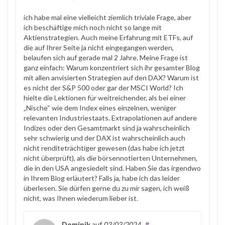
ich habe mal eine vielleicht ziemlich triviale Frage, aber
ich beschäftige mich noch nicht so lange mit
Aktienstrategien. Auch meine Erfahrung mit ETFs, auf
die auf Ihrer Seite ja nicht eingegangen werden,
belaufen sich auf gerade mal 2 Jahre. Meine Frage ist
ganz einfach: Warum konzentriert sich ihr gesamter Blog
mit allen anvisierten Strategien auf den DAX? Warum ist
es nicht der S&P 500 oder gar der MSCI World? Ich
hielte die Lektionen für weitreichender, als bei einer
„Nische“ wie dem Index eines einzelnen, weniger
relevanten Industriestaats. Extrapolationen auf andere
Indizes oder den Gesamtmarkt sind ja wahrscheinlich
sehr schwierig und der DAX ist wahrscheinlich auch
nicht renditeträchtiger gewesen (das habe ich jetzt
nicht überprüft), als die börsennotierten Unternehmen,
die in den USA angesiedelt sind. Haben Sie das irgendwo
in Ihrem Blog erläutert? Falls ja, habe ich das leider
überlesen. Sie dürfen gerne du zu mir sagen, ich weiß
nicht, was Ihnen wiederum lieber ist.
Dominik
auf
03/03/2024
#