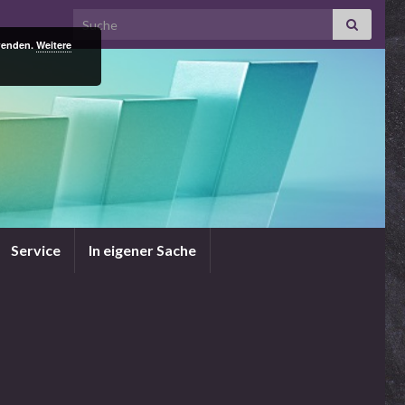
Search for:
rwenden.
Weitere
Service
In eigener Sache