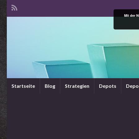
Mit der 
Startseite
Blog
Strategien
Depots
Depo