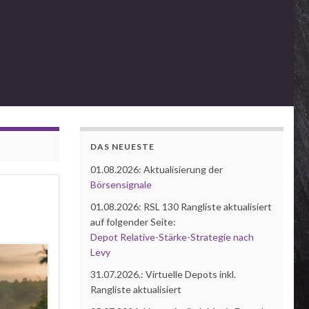
DAS NEUESTE
01.08.2026: Aktualisierung der
Börsensignale
01.08.2026: RSL 130 Rangliste aktualisiert
auf folgender Seite:
Depot Relative-Stärke-Strategie nach
Levy
31.07.2026.: Virtuelle Depots inkl.
Rangliste aktualisiert