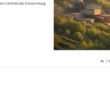
tivem Umfeld die Entwicklung
1 