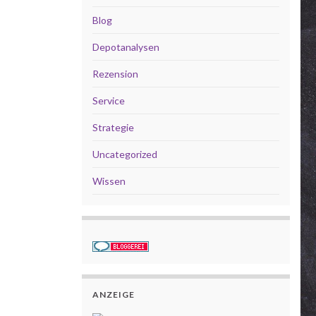
Blog
Depotanalysen
Rezension
Service
Strategie
Uncategorized
Wissen
ANZEIGE