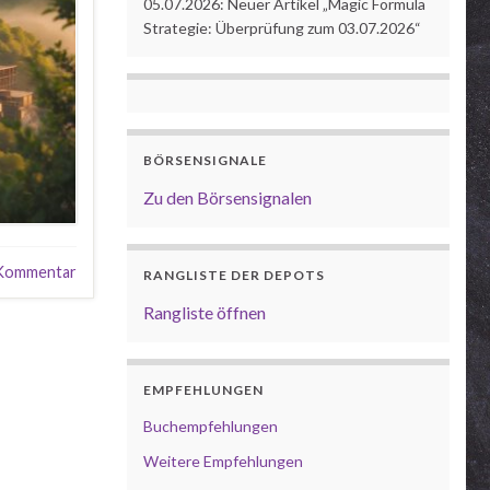
05.07.2026: Neuer Artikel „Magic Formula
Strategie: Überprüfung zum 03.07.2026“
BÖRSENSIGNALE
Zu den Börsensignalen
Kommentar
RANGLISTE DER DEPOTS
Rangliste öffnen
EMPFEHLUNGEN
Buchempfehlungen
Weitere Empfehlungen