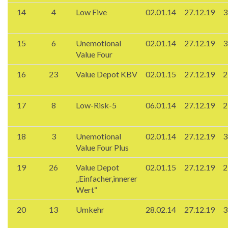
14
4
Low Five
02.01.14
27.12.19
3
15
6
Unemotional
02.01.14
27.12.19
3
Value Four
16
23
Value Depot KBV
02.01.15
27.12.19
2
17
8
Low-Risk-5
06.01.14
27.12.19
2
18
3
Unemotional
02.01.14
27.12.19
3
Value Four Plus
19
26
Value Depot
02.01.15
27.12.19
2
„Einfacher,innerer
Wert“
20
13
Umkehr
28.02.14
27.12.19
3