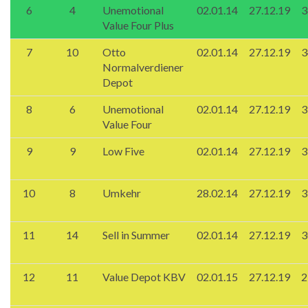
6
4
Unemotional
02.01.14
27.12.19
3
Value Four Plus
7
10
Otto
02.01.14
27.12.19
3
Normalverdiener
Depot
8
6
Unemotional
02.01.14
27.12.19
3
Value Four
9
9
Low Five
02.01.14
27.12.19
3
10
8
Umkehr
28.02.14
27.12.19
3
11
14
Sell in Summer
02.01.14
27.12.19
3
12
11
Value Depot KBV
02.01.15
27.12.19
2