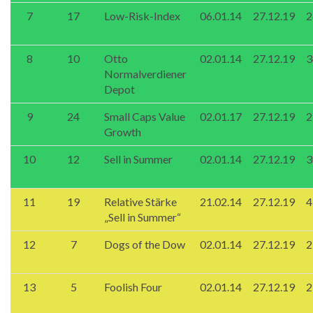
7
17
Low-Risk-Index
06.01.14
27.12.19
2
8
10
Otto
02.01.14
27.12.19
3
Normalverdiener
Depot
9
24
Small Caps Value
02.01.17
27.12.19
2
Growth
10
12
Sell in Summer
02.01.14
27.12.19
3
11
19
Relative Stärke
21.02.14
27.12.19
4
„Sell in Summer“
12
7
Dogs of the Dow
02.01.14
27.12.19
2
13
5
Foolish Four
02.01.14
27.12.19
2