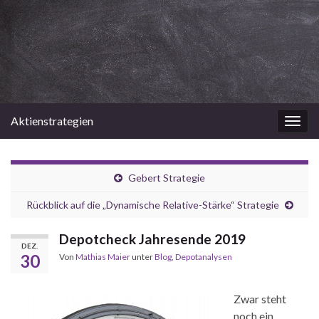
Aktienstrategien
Navi
umsc
Gebert Strategie
Rückblick auf die „Dynamische Relative-Stärke“ Strategie
Depotcheck Jahresende 2019
DEZ.
30
Von
Mathias Maier
unter
Blog
,
Depotanalysen
Zwar steht
noch ein