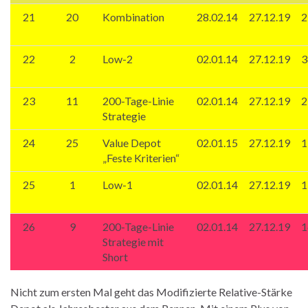
21
20
Kombination
28.02.14
27.12.19
2
22
2
Low-2
02.01.14
27.12.19
3
23
11
200-Tage-Linie
02.01.14
27.12.19
2
Strategie
24
25
Value Depot
02.01.15
27.12.19
1
„Feste Kriterien“
25
1
Low-1
02.01.14
27.12.19
1
26
9
200-Tage-Linie
02.01.14
27.12.19
1
Strategie mit
Short
Nicht zum ersten Mal geht das Modifizierte Relative-Stärke