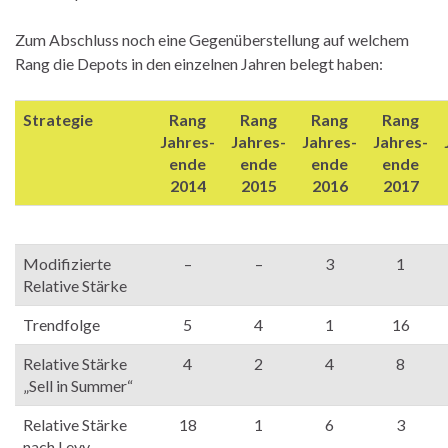
Zum Abschluss noch eine Gegenüberstellung auf welchem
Rang die Depots in den einzelnen Jahren belegt haben:
Strategie
Rang
Rang
Rang
Rang
Jahres-
Jahres-
Jahres-
Jahres-
ende
ende
ende
ende
2014
2015
2016
2017
Modifizierte
–
–
3
1
Relative Stärke
Trendfolge
5
4
1
16
Relative Stärke
4
2
4
8
„Sell in Summer“
Relative Stärke
18
1
6
3
nach Levy