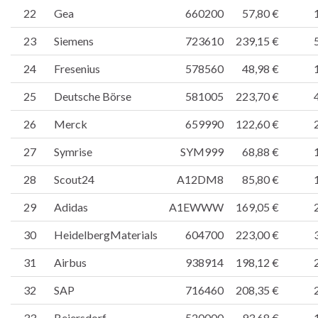
22
Gea
660200
57,80 €
23
Siemens
723610
239,15 €
24
Fresenius
578560
48,98 €
25
Deutsche Börse
581005
223,70 €
26
Merck
659990
122,60 €
27
Symrise
SYM999
68,88 €
28
Scout24
A12DM8
85,80 €
29
Adidas
A1EWWW
169,05 €
30
HeidelbergMaterials
604700
223,00 €
31
Airbus
938914
198,12 €
32
SAP
716460
208,35 €
33
Beiersdorf
520000
93,68 €