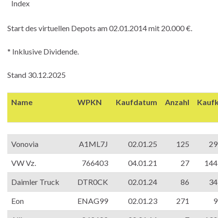
Index
Start des virtuellen Depots am 02.01.2014 mit 20.000 €.
* Inklusive Dividende.
Stand 30.12.2025
Name
WPKN
Kaufdatum
Anzahl
Kaufk
Vonovia
A1ML7J
02.01.25
125
29
VW Vz.
766403
04.01.21
27
144
Daimler Truck
DTR0CK
02.01.24
86
34
Eon
ENAG99
02.01.23
271
9