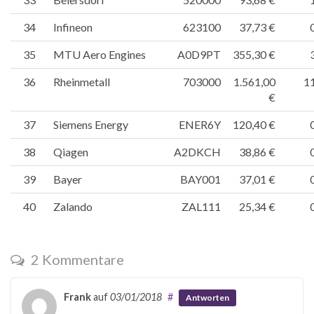
34
Infineon
623100
37,73 €
35
MTU Aero Engines
A0D9PT
355,30 €
36
Rheinmetall
703000
1.561,00
11
€
37
Siemens Energy
ENER6Y
120,40 €
38
Qiagen
A2DKCH
38,86 €
39
Bayer
BAY001
37,01 €
40
Zalando
ZAL111
25,34 €
2 Kommentare
Frank
auf
03/01/2018
#
Antworten