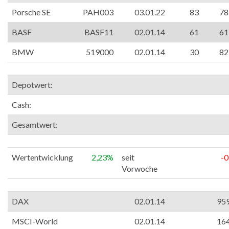
Porsche SE
PAH003
03.01.22
83
78
BASF
BASF11
02.01.14
61
61
BMW
519000
02.01.14
30
82
Depotwert:
Cash:
Gesamtwert:
Wertentwicklung
2,23%
seit
-
Vorwoche
DAX
02.01.14
95
MSCI-World
02.01.14
16