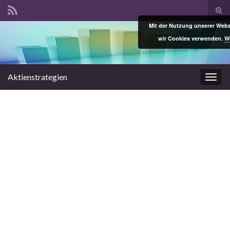
Suc
ums
Mit der Nutzung unserer Websi
Search for:
wir Cookies verwenden.
We
Aktienstrategien
Navi
umsc