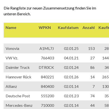
Die Rangliste zur neuen Zusammensetzung finden Sie im
unteren Bereich.
Name
WPKN
Kaufdatum
Anzahl
Kaufk
Vonovia
A1ML7J
02.01.25
153
28
VW Vz.
766403
04.01.21
27
144
Daimler Truck
DTR0CK
02.01.24
86
34
Hannover Rück
840221
02.01.26
14
265
Allianz
840400
02.01.14
7
130
Deutsche Post
555200
02.01.23
74
35
Mercedes-Benz
710000
02.01.14
44
58