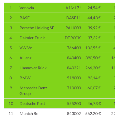
1
Vonovia
A1ML7J
24,54 €
2
BASF
BASF11
44,43 €
3
Porsche Holding SE
PAH003
39,92 €
4
Daimler Truck
DTR0CK
37,32 €
5
VW Vz.
766403
103,55 €
6
Allianz
840400
390,50 €
16
7
Hannover Rück
840221
266,20 €
11
8
BMW
519000
93,14 €
9
Mercedes Benz
710000
60,07 €
Group
10
Deutsche Post
555200
46,73 €
11
Munich Re
843002
562,20 €
22