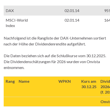
DAX
02.01.14
95
MSCI-World
02.01.14
16
Index
Nachfolgend ist die Rangliste der DAX-Unternehmen sortiert
nach der Höhe der Dividendenrendite aufgeführt.
Die Daten beziehen sich auf die Schlußkurse vom 30.12.2025.
Die Dividendenschätzungen für 2026 wurden von Onvista
entnommen.
Rang
Name
WPKN
Kurs am
Divi
30.12.25
2026
(f. 2
Onvi