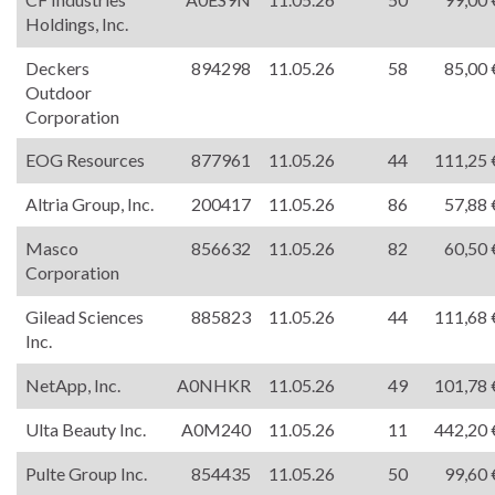
Holdings, Inc.
Deckers
894298
11.05.26
58
85,00 
Outdoor
Corporation
EOG Resources
877961
11.05.26
44
111,25 
Altria Group, Inc.
200417
11.05.26
86
57,88 
Masco
856632
11.05.26
82
60,50 
Corporation
Gilead Sciences
885823
11.05.26
44
111,68 
Inc.
NetApp, Inc.
A0NHKR
11.05.26
49
101,78 
Ulta Beauty Inc.
A0M240
11.05.26
11
442,20 
Pulte Group Inc.
854435
11.05.26
50
99,60 