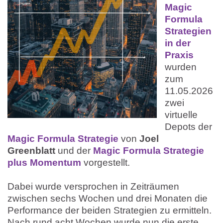
Magic
Formula
Strategien
in der
Praxis
wurden
zum
11.05.2026
zwei
virtuelle
Depots der
Magic Formula Strategie
von
Joel
Greenblatt
und der
Magic Formula Strategie
plus Momentum
vorgestellt.
Dabei wurde versprochen in Zeiträumen
zwischen sechs Wochen und drei Monaten die
Performance der beiden Strategien zu ermitteln.
Nach rund acht Wochen wurde nun die erste