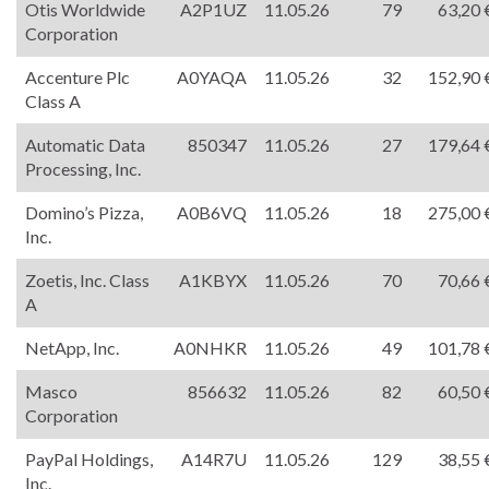
Otis Worldwide
A2P1UZ
11.05.26
79
63,20 
Corporation
Accenture Plc
A0YAQA
11.05.26
32
152,90 
Class A
Automatic Data
850347
11.05.26
27
179,64 
Processing, Inc.
Domino’s Pizza,
A0B6VQ
11.05.26
18
275,00 
Inc.
Zoetis, Inc. Class
A1KBYX
11.05.26
70
70,66 
A
NetApp, Inc.
A0NHKR
11.05.26
49
101,78 
Masco
856632
11.05.26
82
60,50 
Corporation
PayPal Holdings,
A14R7U
11.05.26
129
38,55 
Inc.