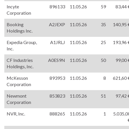
Incyte
896133
11.05.26
59
83,44 
Corporation
Booking
A2JEXP
11.05.26
35
140,95 
Holdings Inc.
Expedia Group,
A1JRLJ
11.05.26
25
193,96 
Inc.
CF Industries
A0ES9N
11.05.26
50
99,00 
Holdings, Inc.
McKesson
893953
11.05.26
8
621,60 
Corporation
Newmont
853823
11.05.26
51
97,42 
Corporation
NVR, Inc.
888265
11.05.26
1
5.035,0