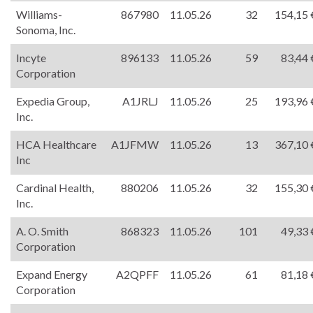
Williams-
867980
11.05.26
32
154,15 
Sonoma, Inc.
Incyte
896133
11.05.26
59
83,44 
Corporation
Expedia Group,
A1JRLJ
11.05.26
25
193,96 
Inc.
HCA Healthcare
A1JFMW
11.05.26
13
367,10 
Inc
Cardinal Health,
880206
11.05.26
32
155,30 
Inc.
A. O. Smith
868323
11.05.26
101
49,33 
Corporation
Expand Energy
A2QPFF
11.05.26
61
81,18 
Corporation