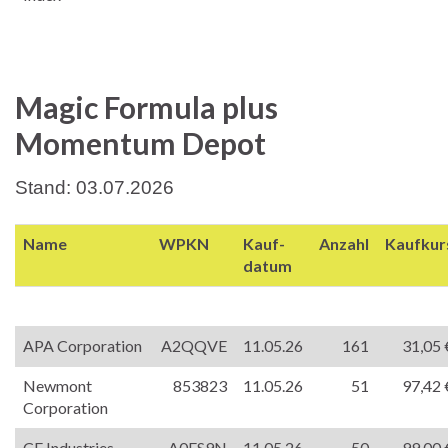
Magic Formula plus
Momentum Depot
Stand: 03.07.2026
Name
WPKN
Kauf-
Anzahl
Kaufkur
datum
APA Corporation
A2QQVE
11.05.26
161
31,05 
Newmont
853823
11.05.26
51
97,42 
Corporation
CF Industries
A0ES9N
11.05.26
50
99,00 