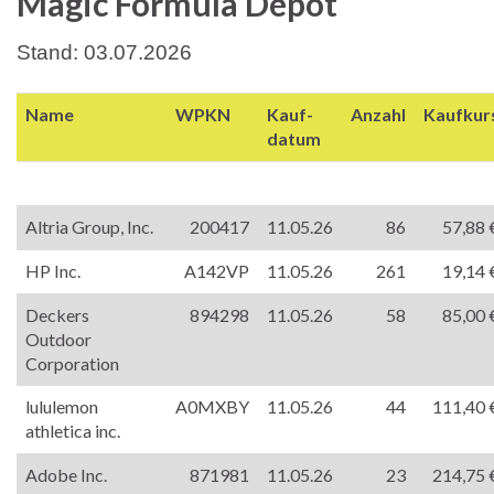
Magic Formula Depot
Stand: 03.07.2026
Name
WPKN
Kauf-
Anzahl
Kaufkur
datum
Altria Group, Inc.
200417
11.05.26
86
57,88 
HP Inc.
A142VP
11.05.26
261
19,14 
Deckers
894298
11.05.26
58
85,00 
Outdoor
Corporation
lululemon
A0MXBY
11.05.26
44
111,40 
athletica inc.
Adobe Inc.
871981
11.05.26
23
214,75 