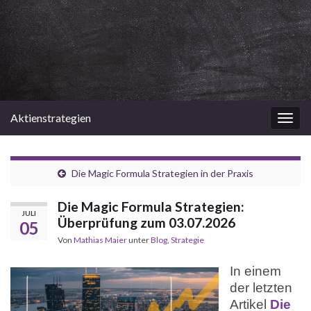
Aktienstrategien
Navi
umsc
Die Magic Formula Strategien in der Praxis
Die Magic Formula Strategien:
JULI
Überprüfung zum 03.07.2026
05
Von
Mathias Maier
unter
Blog
,
Strategie
In einem
der letzten
Artikel
Die