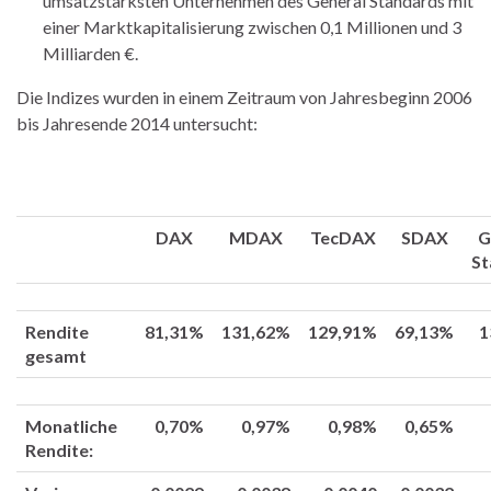
umsatzstärksten Unternehmen des General Standards mit
einer Marktkapitalisierung zwischen 0,1 Millionen und 3
Milliarden €.
Die Indizes wurden in einem Zeitraum von Jahresbeginn 2006
bis Jahresende 2014 untersucht:
DAX
MDAX
TecDAX
SDAX
G
St
Rendite
81,31%
131,62%
129,91%
69,13%
1
gesamt
Monatliche
0,70%
0,97%
0,98%
0,65%
Rendite: