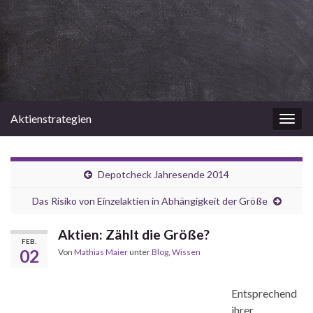
Aktienstrategien
Navi
umsc
Depotcheck Jahresende 2014
Das Risiko von Einzelaktien in Abhängigkeit der Größe
Aktien: Zählt die Größe?
FEB.
02
Von
Mathias Maier
unter
Blog
,
Wissen
Entsprechend
ihrer