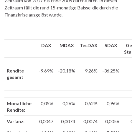
Zeitraum von 2007 bis Ende 2009 durchführen. In diesen
Zeitraum fällt die rund 15-monatige Baisse, die durch die
Finanzkrise ausgelöst wurde.
DAX
MDAX
TecDAX
SDAX
Ge
Sta
Rendite
-9,69%
-20,18%
9,26%
-36,25%
gesamt
Monatliche
-0,05%
-0,26%
0,62%
-0,96%
Rendite:
Varianz:
0,0047
0,0074
0,0074
0,0056