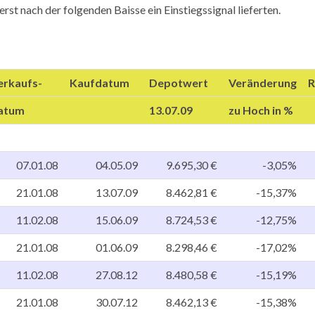
erst nach der folgenden Baisse ein Einstiegssignal lieferten.
erkaufs-
Kaufdatum
Depotwert
Veränderung
R
atum
13.07.09
zu Hoch in %
07.01.08
04.05.09
9.695,30 €
-3,05%
21.01.08
13.07.09
8.462,81 €
-15,37%
11.02.08
15.06.09
8.724,53 €
-12,75%
21.01.08
01.06.09
8.298,46 €
-17,02%
11.02.08
27.08.12
8.480,58 €
-15,19%
21.01.08
30.07.12
8.462,13 €
-15,38%