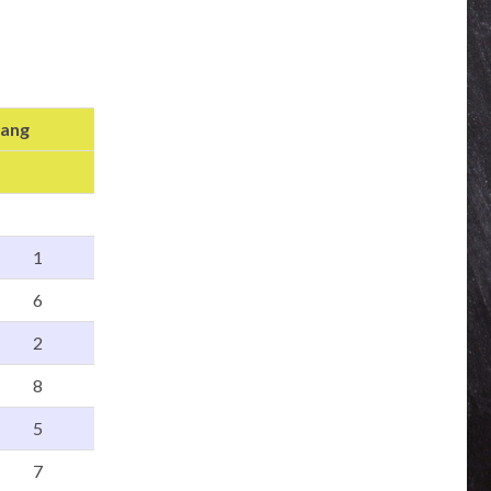
ang
1
6
2
8
5
7