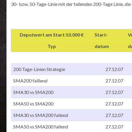
30- bzw. 50-Tage-Linie mit der fallenden 200-Tage Linie, die 
Depotwert am Start:10.000 €
Start-
V
Typ
datum
d
200 Tage-Linien Strategie
27.12.07
SMA200 falllend
27.12.07
SMA30 vs SMA200
27.12.07
SMA50 vs SMA200
27.12.07
SMA30 vs SMA200 fallend
27.12.07
SMA50 vs SMA200 fallend
27.12.07