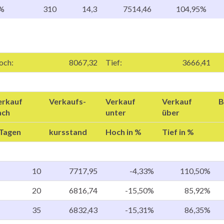
5%
310
14,3
7514,46
104,95%
och:
8067,32
Tief:
3666,41
erkauf
Verkaufs-
Verkauf
Verkauf
B
ach
unter
über
 Tagen
kursstand
Hoch in %
Tief in %
10
7717,95
-4,33%
110,50%
20
6816,74
-15,50%
85,92%
35
6832,43
-15,31%
86,35%