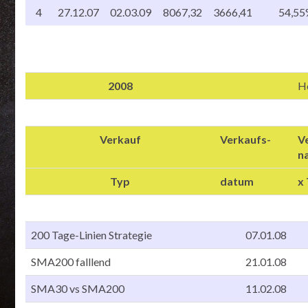
4
27.12.07
02.03.09
8067,32
3666,41
54,5
2008
H
Verkauf
Verkaufs-
V
n
Typ
datum
x
200 Tage-Linien Strategie
07.01.08
SMA200 falllend
21.01.08
SMA30 vs SMA200
11.02.08