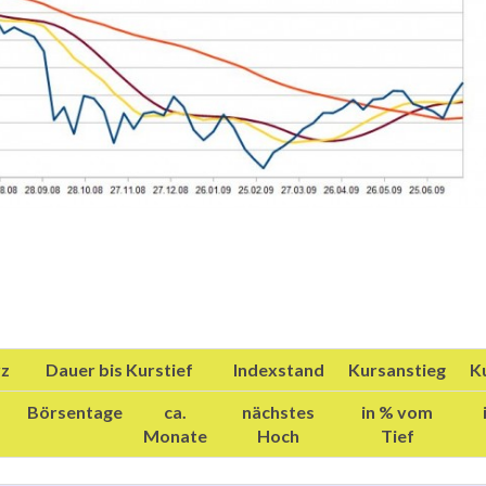
rz
Dauer bis Kurstief
Indexstand
Kursanstieg
K
Börsentage
ca.
nächstes
in % vom
Monate
Hoch
Tief