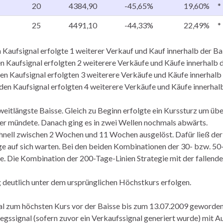
20
4384,90
-45,65%
19,60%
*
25
4491,10
-44,33%
22,49%
*
aufsignal erfolgte 1 weiterer Verkauf und Kauf innerhalb der Ba
 Kaufsignal erfolgten 2 weiterere Verkäufe und Käufe innerhalb 
n Kaufsignal erfolgten 3 weiterere Verkäufe und Käufe innerhalb
en Kaufsignal erfolgten 4 weiterere Verkäufe und Käufe innerhalb
weitlängste Baisse. Gleich zu Beginn erfolgte ein Kurssturz um üb
ber mündete. Danach ging es in zwei Wellen nochmals abwärts.
chnell zwischen 2 Wochen und 11 Wochen ausgelöst. Dafür ließ der
e auf sich warten. Bei den beiden Kombinationen der 30- bzw. 50
re. Die Kombination der 200-Tage-Linien Strategie mit der fallend
 deutlich unter dem ursprünglichen Höchstkurs erfolgen.
tal zum höchsten Kurs vor der Baisse bis zum 13.07.2009 geworde
iegssignal (sofern zuvor ein Verkaufssignal generiert wurde) mit 