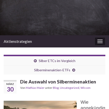
Aktienstrategien
Navi
umsc
Silber ETCs im Vergleich
Silberminenaktien-ETFs
Die Auswahl von Silberminenaktien
MÄRZ
30
Von
Mathias Maier
unter
Blog
,
Uncategorized
,
Wissen
Wie
angekündig