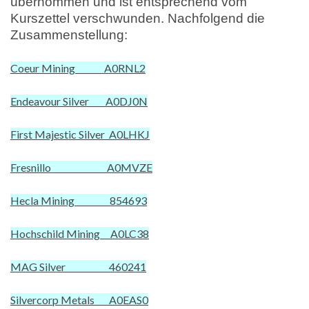
übernommen und ist entsprechend vom
Kurszettel verschwunden. Nachfolgend die
Zusammenstellung:
Coeur Mining A0RNL2
Endeavour Silver A0DJ0N
First Majestic Silver A0LHKJ
Fresnillo A0MVZE
Hecla Mining 854693
Hochschild Mining A0LC38
MAG Silver 460241
Silvercorp Metals A0EAS0