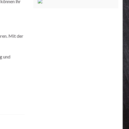
 können ihr
ren. Mit der
ng und