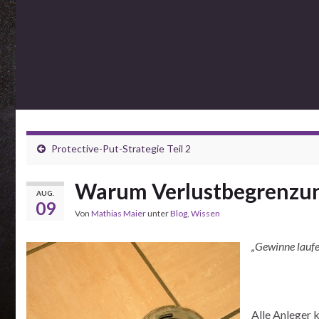
Protective-Put-Strategie Teil 2
Warum Verlustbegrenzung
AUG.
09
Von
Mathias Maier
unter
Blog
,
Wissen
„Gewinne laufe
Alle Anleger k