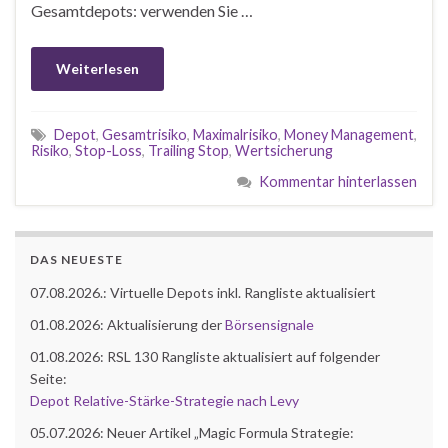
Gesamtdepots: verwenden Sie …
Weiterlesen
Depot
,
Gesamtrisiko
,
Maximalrisiko
,
Money Management
,
Risiko
,
Stop-Loss
,
Trailing Stop
,
Wertsicherung
Kommentar hinterlassen
DAS NEUESTE
07.08.2026.: Virtuelle Depots inkl. Rangliste aktualisiert
01.08.2026: Aktualisierung der
Börsensignale
01.08.2026: RSL 130 Rangliste aktualisiert auf folgender
Seite:
Depot Relative-Stärke-Strategie nach Levy
05.07.2026: Neuer Artikel „Magic Formula Strategie: