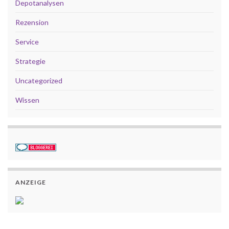
Depotanalysen
Rezension
Service
Strategie
Uncategorized
Wissen
ANZEIGE