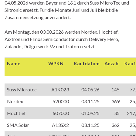
04.05.2026 wurden Bayer und 1&1 durch Suss MicroTec und
Siltronic ersetzt. Für die Monate Juni und Juli bleibt die
Zusammensetzung unverändert.
Am Montag, den 03.08.2026 werden Nordex, Hochtief,
Aixtron und Elmos Semiconductor durch Delivery Hero,
Zalando, Drägerwerk Vz und Traton ersetzt.
Name
WPKN
Kaufdatum
Anzahl
Kauf
Suss Microtec
A1K023
04.05.26
145
77
Nordex
520000
03.11.25
369
25
Hochtief
607000
01.09.25
35
217
SMA Solar
A13SX2
03.11.25
362
25