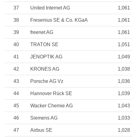
37
United Internet AG
1,061
38
Fresenius SE & Co. KGaA
1,061
39
freenet AG
1,061
40
TRATON SE
1,051
41
JENOPTIK AG
1,049
42
KRONES AG
1,038
43
Porsche AG Vz
1,036
44
Hannover Rück SE
1,039
45
Wacker Chemie AG
1,043
46
Siemens AG
1,033
47
Airbus SE
1,028