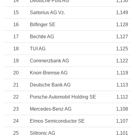
14
Deutsche Post AG
1,150
15
Sartorius AG Vz.
1,149
16
Bilfinger SE
1,128
17
Bechtle AG
1,127
18
TUI AG
1,125
19
Commerzbank AG
1,122
20
Knorr-Bremse AG
1,119
21
Deutsche Bank AG
1,113
22
Porsche Automobil Holding SE
1,112
23
Mercedes-Benz AG
1,108
24
Elmos Semiconductor SE
1,107
25
Siltronic AG
1,101