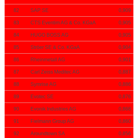
82
SAP SE
0,909
83
CTS Eventim AG & Co. KGaA
0,905
84
HUGO BOSS AG
0,905
85
Ströer SE & Co. KGaA
0,904
86
Rheinmetall AG
0,901
87
Carl Zeiss Meditec AG
0,887
88
Symrise AG
0,886
89
Evotec SE
0,876
90
Evonik Industries AG
0,868
91
Fielmann Group AG
0,860
92
Aroundtown SA
0,856