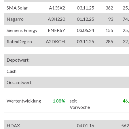
SMA Solar
A13SX2
03.11.25
362
25
Nagarro
A3H220
01.12.25
93
74
Siemens Energy
ENER6Y
03.06.24
155
25
flatexDegiro
A2DKCH
03.11.25
285
32
Depotwert:
Cash:
Gesamtwert:
Wertentwicklung
1,88%
seit
46
Vorwoche
HDAX
04.01.16
562