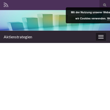
Suc
ums
Mit der Nutzung unserer Websi
Search for:
wir Cookies verwenden.
We
Aktienstrategien
Navi
umsc