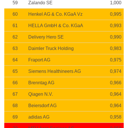
59
Zalando SE
1,000
60
Henkel AG & Co. KGaA Vz
0,995
61
HELLA GmbH & Co. KGaA
0,993
62
Delivery Hero SE
0,990
63
Daimler Truck Holding
0,983
64
Fraport AG
0,975
65
Siemens Healthineers AG
0,974
66
Brenntag AG
0,966
67
Qiagen N.V.
0,964
68
Beiersdorf AG
0,964
69
adidas AG
0,958