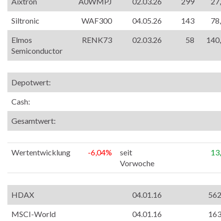
Aixtron
A0WMPJ
02.03.26
299
27
Siltronic
WAF300
04.05.26
143
78
Elmos
RENK73
02.03.26
58
140
Semiconductor
Depotwert:
Cash:
Gesamtwert:
Wertentwicklung
-6,04%
seit
13
Vorwoche
HDAX
04.01.16
562
MSCI-World
04.01.16
163