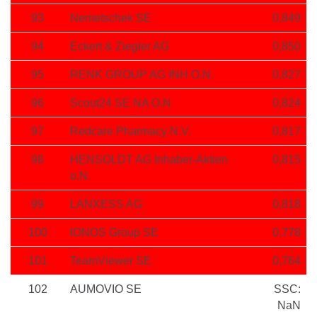
93
Nemetschek SE
0,849
94
Eckert & Ziegler AG
0,850
95
RENK GROUP AG INH O.N.
0,827
96
Scout24 SE NA O.N
0,824
97
Redcare Pharmacy N.V.
0,817
98
HENSOLDT AG Inhaber-Aktien
0,815
o.N.
99
LANXESS AG
0,818
100
IONOS Group SE
0,778
101
TeamViewer SE
0,764
102
AUMOVIO SE
SSC:
NaN