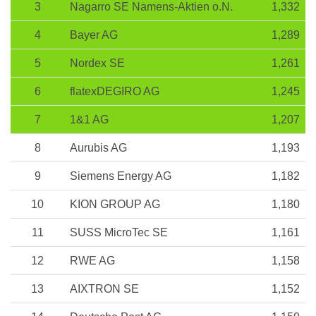
3
Nagarro SE Namens-Aktien o.N.
1,332
4
Bayer AG
1,289
5
Nordex SE
1,261
6
flatexDEGIRO AG
1,245
7
1&1 AG
1,207
8
Aurubis AG
1,193
9
Siemens Energy AG
1,182
10
KION GROUP AG
1,180
11
SUSS MicroTec SE
1,161
12
RWE AG
1,158
13
AIXTRON SE
1,152