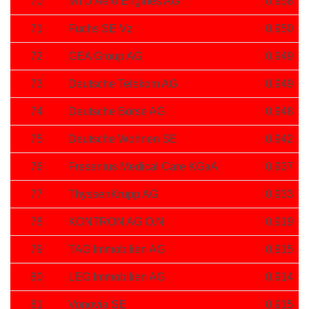
70
MTU Aero Engines AG
0,958
71
Fuchs SE Vz
0,950
72
GEA Group AG
0,949
73
Deutsche Telekom AG
0,949
74
Deutsche Börse AG
0,948
75
Deutsche Wohnen SE
0,942
76
Fresenius Medical Care KGaA
0,937
77
ThyssenKrupp AG
0,933
78
KONTRON AG O.N
0,919
79
TAG Immobilien AG
0,915
80
LEG Immobilien AG
0,914
81
Vonovia SE
0,915