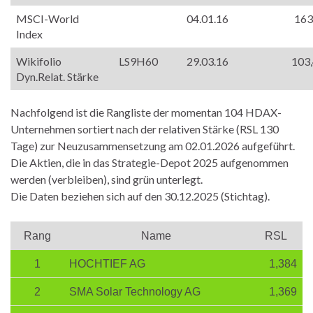
MSCI-World
04.01.16
163
Index
Wikifolio
LS9H60
29.03.16
103,
Dyn.Relat. Stärke
Nachfolgend ist die Rangliste der momentan 104 HDAX-
Unternehmen sortiert nach der relativen Stärke (RSL 130
Tage) zur Neuzusammensetzung am 02.01.2026 aufgeführt.
Die Aktien, die in das Strategie-Depot 2025 aufgenommen
werden (verbleiben), sind grün unterlegt.
Die Daten beziehen sich auf den 30.12.2025 (Stichtag).
Rang
Name
RSL
1
HOCHTIEF AG
1,384
2
SMA Solar Technology AG
1,369