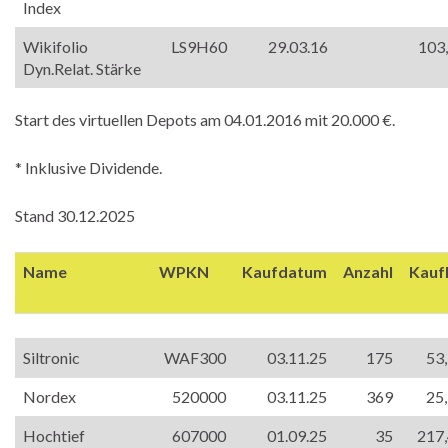
Index
Wikifolio
LS9H60
29.03.16
103
Dyn.Relat. Stärke
Start des virtuellen Depots am 04.01.2016 mit 20.000 €.
* Inklusive Dividende.
Stand 30.12.2025
Name
WPKN
Kaufdatum
Anzahl
Kauf
Siltronic
WAF300
03.11.25
175
53
Nordex
520000
03.11.25
369
25
Hochtief
607000
01.09.25
35
217,