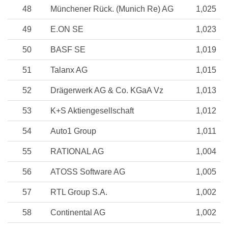
48
Münchener Rück. (Munich Re) AG
1,025
49
E.ON SE
1,023
50
BASF SE
1,019
51
Talanx AG
1,015
52
Drägerwerk AG & Co. KGaA Vz
1,013
53
K+S Aktiengesellschaft
1,012
54
Auto1 Group
1,011
55
RATIONAL AG
1,004
56
ATOSS Software AG
1,005
57
RTL Group S.A.
1,002
58
Continental AG
1,002