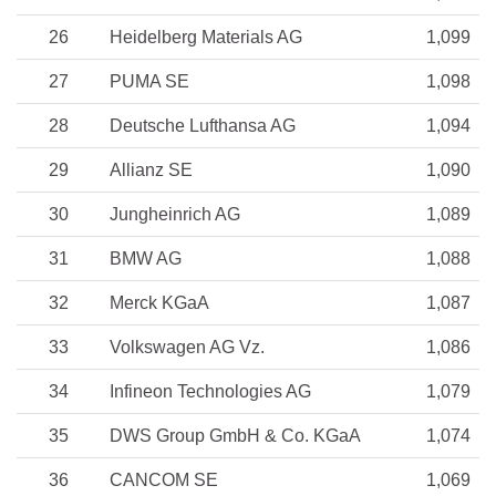
26
Heidelberg Materials AG
1,099
27
PUMA SE
1,098
28
Deutsche Lufthansa AG
1,094
29
Allianz SE
1,090
30
Jungheinrich AG
1,089
31
BMW AG
1,088
32
Merck KGaA
1,087
33
Volkswagen AG Vz.
1,086
34
Infineon Technologies AG
1,079
35
DWS Group GmbH & Co. KGaA
1,074
36
CANCOM SE
1,069