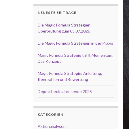
NEUESTE BEITRÄGE
Die Magic Formula Strategien:
Überprüfung zum 03.07.2026
Die Magic Formula Strategien in der Praxis
Magic Formula Strategie trifft Momentum:
Das Konzept
Magic Formula Strategie: Anleitung,
Kennzahlen und Bewertung
Depotcheck Jahresende 2025
KATEGORIEN
Aktienanalysen