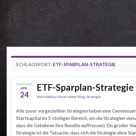
SCHLAGWORT:
ETF-SPARPLAN-STRATEGIE
ETF-Sparplan-Strategie
APR.
24
Von
Mathias Maier
unter
Blog
,
Strategie
Alle zuvor vorgestellten Strategien haben eine Gemeinsamk
Startkapital im 5-stelligen Bereich, um die Strategien sinn
dass die Gebühren Ihre Rendite auffressen). Ein großer Vo
Strategie ist die Tatsache, dass sich die Strategie ohne Sta