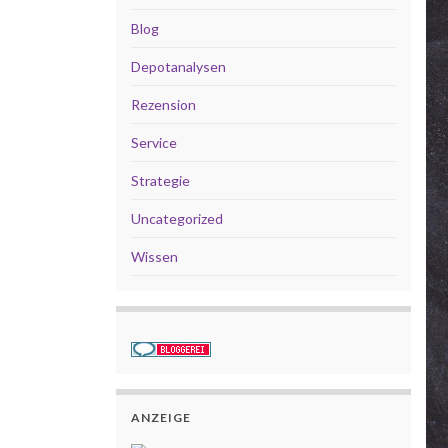
Blog
Depotanalysen
Rezension
Service
Strategie
Uncategorized
Wissen
ANZEIGE