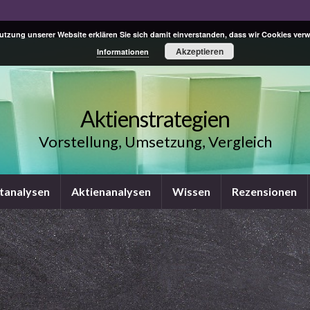
Nutzung unserer Website erklären Sie sich damit einverstanden, dass wir Cookies ve
Akzeptieren
Informationen
Aktienstrategien
Vorstellung, Umsetzung, Vergleich
tanalysen
Aktienanalysen
Wissen
Rezensionen