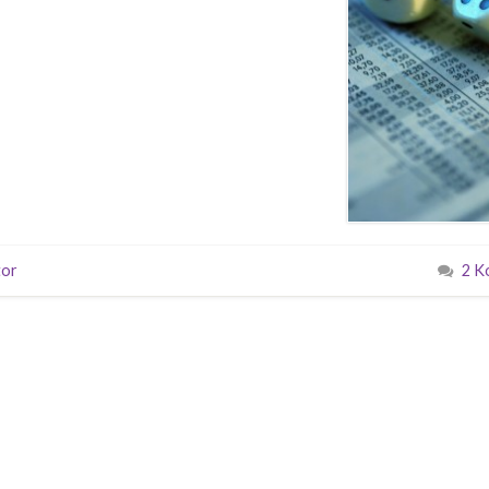
tor
2 K