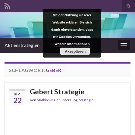
Suc
ums
Mit der Nutzung unserer
Search for:
Website erklären Sie sich
damit einverstanden, dass
wir Cookies verwenden.
Weitere Informationen
Aktienstrategien
Navi
Akzeptieren
umsc
SCHLAGWORT:
GEBERT
Gebert Strategie
DEZ.
22
Von
Mathias Maier
unter
Blog
,
Strategie