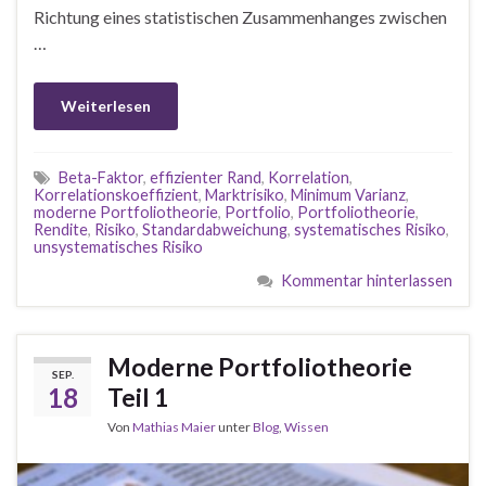
Richtung eines statistischen Zusammenhanges zwischen
…
Weiterlesen
Beta-Faktor
,
effizienter Rand
,
Korrelation
,
Korrelationskoeffizient
,
Marktrisiko
,
Minimum Varianz
,
moderne Portfoliotheorie
,
Portfolio
,
Portfoliotheorie
,
Rendite
,
Risiko
,
Standardabweichung
,
systematisches Risiko
,
unsystematisches Risiko
Kommentar hinterlassen
Moderne Portfoliotheorie
SEP.
18
Teil 1
Von
Mathias Maier
unter
Blog
,
Wissen