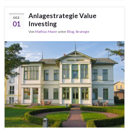
Anlagestrategie Value
DEZ.
01
Investing
Von
Mathias Maier
unter
Blog
,
Strategie