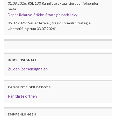
01.08.2026: RSL 130 Rangliste aktualisiert auf folgender
Seite:
Depot Relative-Stärke-Strategie nach Levy
05.07.2026: Neuer Artikel „Magic Formula Strategie:
Überprüfung zum 03.07.2026“
BÖRSENSIGNALE
Zu den Börsensignalen
RANGLISTE DER DEPOTS
Rangliste öffnen
EMPFEHLUNGEN