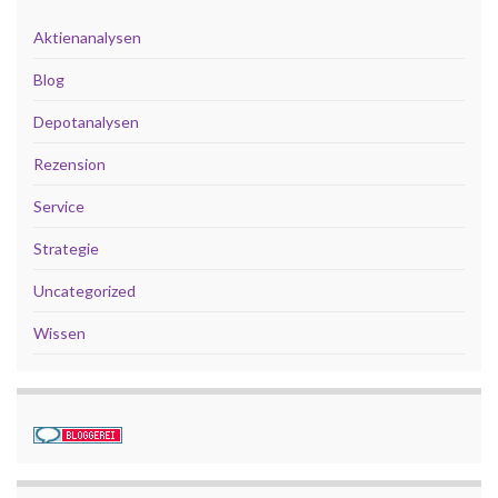
Aktienanalysen
Blog
Depotanalysen
Rezension
Service
Strategie
Uncategorized
Wissen