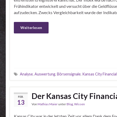
Frühindikator entwickelt und versucht über die Geldflüss
aufzudecken. Zwecks Vergleichbarkeit wurde der Indikat
Weiterlesen
Analyse
,
Auswertung
,
Börsensignale
,
Kansas City Financia
Der Kansas City Financia
FEB.
13
Von
Mathias Maier
unter
Blog
,
Wissen
Kansas City war in der letzten Zeit vor allem Dank dem Fo