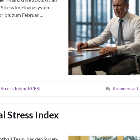
e Stress im Finanzsystem
or bis zum Februar …
l Stress Index
,
KCFSI
Kommentar hi
l Stress Index
otball Team, das den Super-