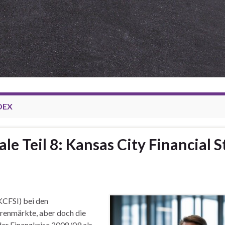
DEX
e Teil 8: Kansas City Financial S
KCFSI) bei den
ärenmärkte, aber doch die
der Finanzkrise 2008/09 als