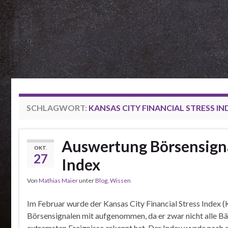
SCHLAGWORT:
KANSAS CITY FINANCIAL STRESS IN
Auswertung Börsensignal
OKT.
27
Index
Von
Mathias Maier
unter
Blog
,
Wissen
Im Februar wurde der Kansas City Financial Stress Index (
Börsensignalen mit aufgenommen, da er zwar nicht alle B
extremsten Ereignisse erkannt hat. Der Index wurde nach 