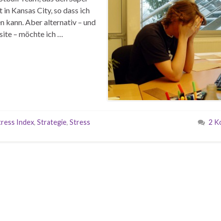
 in Kansas City, so dass ich
n kann. Aber alternativ – und
site – möchte ich …
tress Index
,
Strategie
,
Stress
2 K